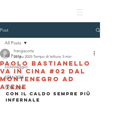
Post
All Posts
frangiacorta
All Posts
23 giu 2025
Tempo di lettura: 5 min
Paolo Bastianello
cicloviaggio
va in Cina #02 dal
SEM 2023
Montenegro ad
Atene
SEM 2024
con il caldo sempre più 
infernale