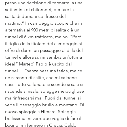
preso una decisione di fermarmi a una 
settantina di chilometri, per fare la 
salita di domani col fresco del 
mattino.” In campeggio scopre che in 
alternativa ai 900 metri di salita c’è un 
tunnel di 6 km trafficato, ma no. “Però 
il figlio della titolare del campeggio si 
offre di darmi un passaggio al di là del 
tunnel e allora sì, mi sembra un’ottima 
idea!” Martedì Paolo è uscito dal 
tunnel … “senza nessuna fatica, ma ce 
ne saranno di salite, che mi va bene 
così. Tutto vallonato si scende si sale si 
riscende si risale, spiagge meravigliose 
ma rinfrescarsi mai. Fuori dal tunnel si 
vede il paesaggio brullo e montano. Di 
nuovo spiaggia a Himare. Spiaggia 
bellissima mi verrebbe voglia di fare il 
bagno, mi fermerò in Grecia. Caldo 