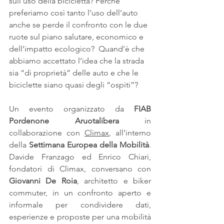
sull’uso della bicicletta? Perché 
preferiamo così tanto l’uso dell’auto 
anche se perde il confronto con le due 
ruote sul piano salutare, economico e 
dell’impatto ecologico?  Quand’è che 
abbiamo accettato l’idea che la strada 
sia “di proprietà” delle auto e che le 
biciclette siano quasi degli “ospiti”? 
Un evento organizzato da 
FIAB 
Pordenone Aruotalibera
 in 
collaborazione con 
Climax
, all’interno 
della 
Settimana Europea della Mobilità
. 
Davide Franzago ed Enrico Chiari, 
fondatori di Climax, conversano con 
Giovanni De Roia
, architetto e biker 
commuter, in un confronto aperto e 
informale per condividere dati, 
esperienze e proposte per una mobilità 