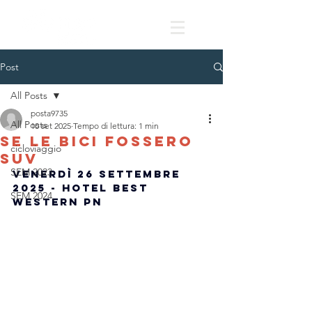
Post
All Posts
posta9735
All Posts
10 set 2025
Tempo di lettura: 1 min
Se le bici fossero
cicloviaggio
suv
SEM 2023
Venerdì 26 settembre 
2025 - HOTEL BEST 
SEM 2024
WESTERN PN