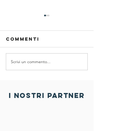
Commenti
Scrivi un commento...
SPORT ,
Prenota
SALUTE E
nuova di
SOSTENIBILITÀ
30 FIAB
A PORDENONE
Pordeno
ufficial
i nostri partner