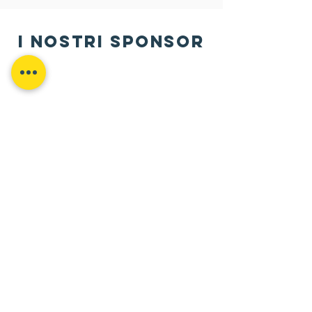
i nostri sponsor
Contattaci
Pordenone ·
Via Udine, 1/E
Rotonda di Borgomeduna
Martedì e Venerdì 17:30 · 19:00
Tel -
333 6794336
social
Facebook
Instagram
Flickr