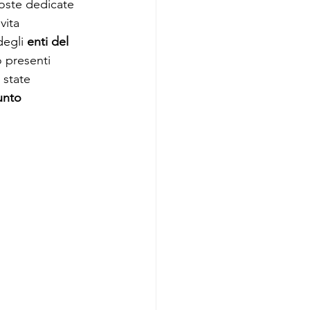
oste dedicate 
vita 
degli 
enti del 
o presenti 
 state 
unto 