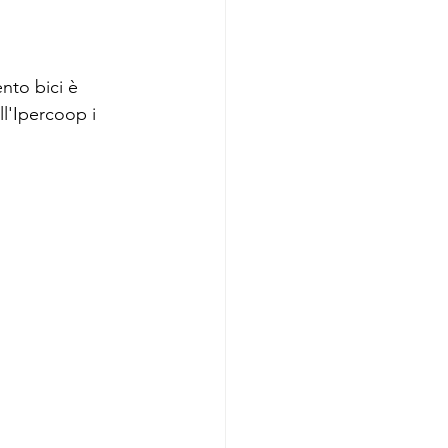
nto bici è 
ll'Ipercoop i 
 