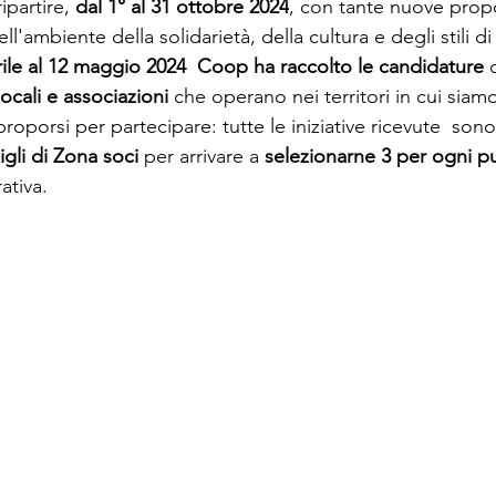
ipartire, 
dal 1° al 31 ottobre 2024
, con tante nuove prop
ll'ambiente della solidarietà, della cultura e degli stili di 
rile al 12 maggio
2024  Coop ha raccolto le candidature
 
locali e associazioni 
che operano nei territori in cui siam
oporsi per partecipare: tutte le iniziative ricevute  sono
igli di Zona soci
 per arrivare a 
selezionarne 3 per ogni p
ativa. 