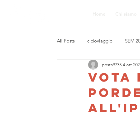
Home
Chi siamo
All Posts
cicloviaggio
SEM 2
posta9735
4 ott 202
Vota 
Pord
all'I