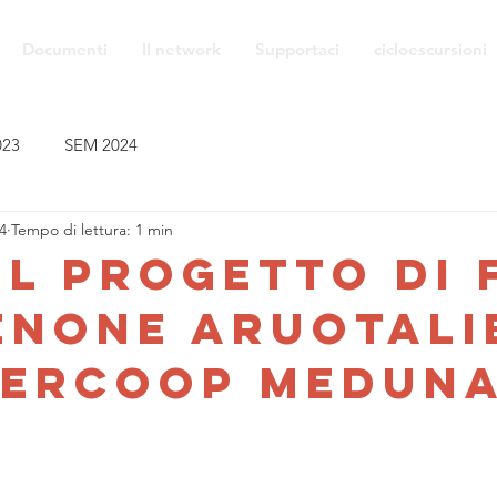
Documenti
Il network
Supportaci
cicloescursioni
023
SEM 2024
4
Tempo di lettura: 1 min
il progetto di 
enone Aruotali
percoop Medun