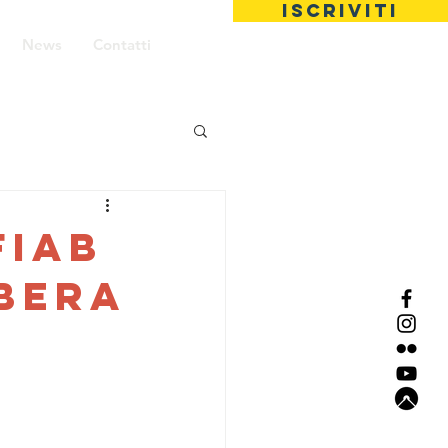
ISCRIVITI
News
Contatti
FIAB
bera
a