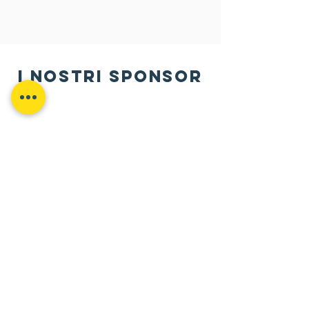
i nostri sponsor
Contattaci
Pordenone ·
Via Udine, 1/E
Rotonda di Borgomeduna
Martedì e Venerdì 17:30 · 19:00
Tel -
333 6794336
social
Facebook