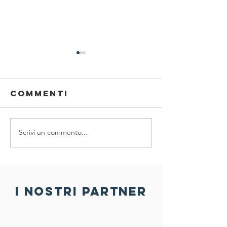
Commenti
Scrivi un commento...
SPORT ,
Prenota
SALUTE E
nuova di
SOSTENIBILITÀ
30 FIAB
A PORDENONE
Pordeno
ufficial
i nostri partner