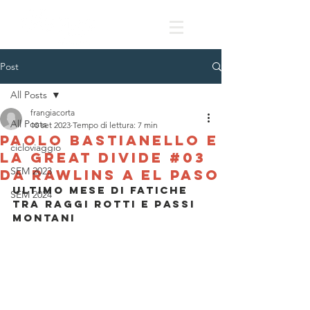
Post
All Posts
frangiacorta
All Posts
10 set 2023
Tempo di lettura: 7 min
Paolo Bastianello e
cicloviaggio
la Great Divide #03
SEM 2023
da Rawlins a El Paso
Ultimo mese di fatiche 
SEM 2024
tra raggi rotti e passi 
montani