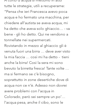
A corto d’acqua si mettono in atto 
tutte le strategie, utili a recuperarne: 
“Pensa che ieri Francesca avevo poca 
acqua e ho fermato una macchina, per 
chiedere all’autista se aveva acqua, mi 
ha detto che aveva solo ghiaccio… - va 
bene - gli ho detto. Qui ne vendono a 
tonnellate nei supermercati. 
Rovistando in mezzo al ghiaccio gli è 
venuta fuori una birra … deve aver visto 
la mia faccia … così mi ha detto -  tieni 
anche la birra! Così la sera mi sono 
bevuto la birretta fresca! Tante volte … 
ma si fermano se c’è bisogno, 
soprattutto in zone desertiche dove di 
acqua non ce n’è. Adesso non dovrei 
avere problemi con l’acqua in 
Colorado, però sei sempre un po’… 
l’acqua pesa, anche il cibo, sono le 