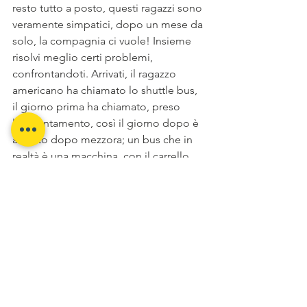
resto tutto a posto, questi ragazzi sono 
veramente simpatici, dopo un mese da 
solo, la compagnia ci vuole! Insieme 
risolvi meglio certi problemi, 
confrontandoti. Arrivati, il ragazzo 
americano ha chiamato lo shuttle bus, 
il giorno prima ha chiamato, preso 
l’appuntamento, così il giorno dopo è 
arrivato dopo mezzora; un bus che in 
realtà è una macchina, con il carrello 
per le bici. 100 dollari a testa ci ha 
portati a El Paso. Tra le cose simpatiche 
che ho incontrato, due ciclisti che 
trasportavano un cane, era il terzo anno 
che percorrevano la Great Divide, ogni 
anno un pezzo e la concluderanno in 4 
anni nel 2024.” 