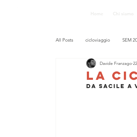
Home
Chi siamo
All Posts
cicloviaggio
SEM 2
Davide Franzago
2
La ci
Da sacile a