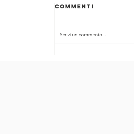
Commenti
Scrivi un commento...
Nella Settiman
Europea della
Mobilità
Sostenibile
anche a
Pordenone La
Women_Bike_RI