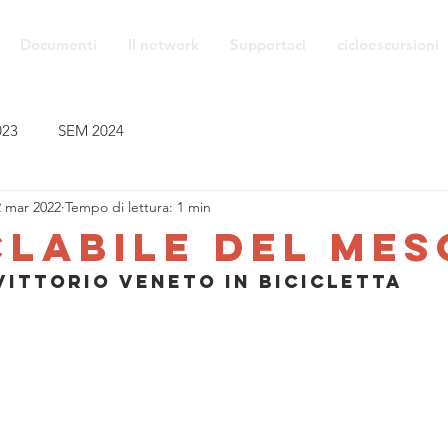
Documenti
Il network
Supportaci
cicloescursioni
023
SEM 2024
2 mar 2022
Tempo di lettura: 1 min
clabile del mes
 Vittorio Veneto in bicicletta