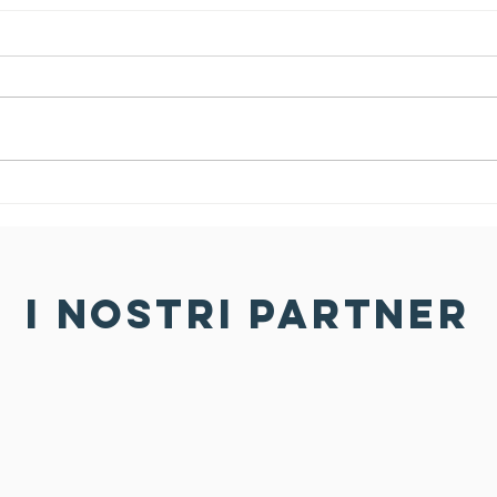
SPORT , SALUTE
Pr
a
E SOSTENIBILITÀ
nu
A PORDENONE
FI
uf
i nostri partner
DE