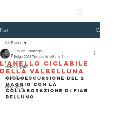
Post
All Posts
Davide Franzago
All Posts
5 ago 2023
Tempo di lettura: 1 min
L’anello ciclabile
cicloviaggio
della Valbelluna
SEM 2023
Cicloescursione del 2 
maggio con la 
SEM 2024
collaborazione di FIAB 
Belluno