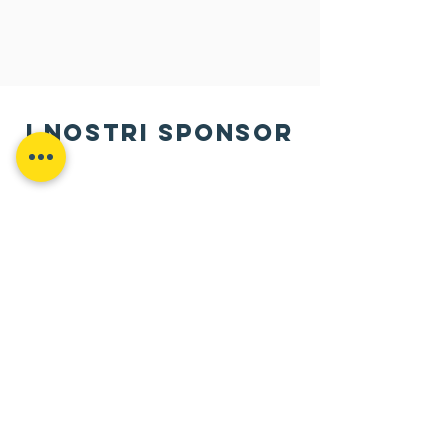
i nostri sponsor
Contattaci
Pordenone ·
Via Udine, 1/E
Rotonda di Borgomeduna
Martedì e Venerdì 17:30 · 19:00
Tel -
333 6794336
social