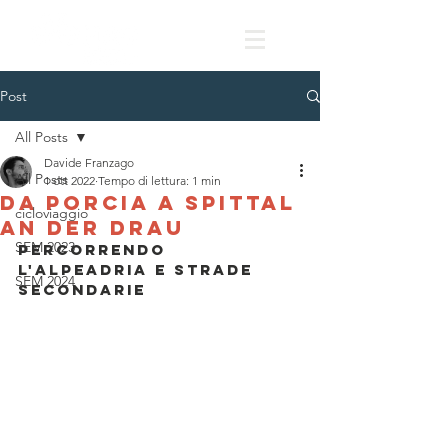
Post
All Posts
Davide Franzago
All Posts
1 ott 2022
Tempo di lettura: 1 min
Da Porcia a Spittal
cicloviaggio
An Der Drau
SEM 2023
Percorrendo 
l'AlpeAdria e strade 
SEM 2024
secondarie