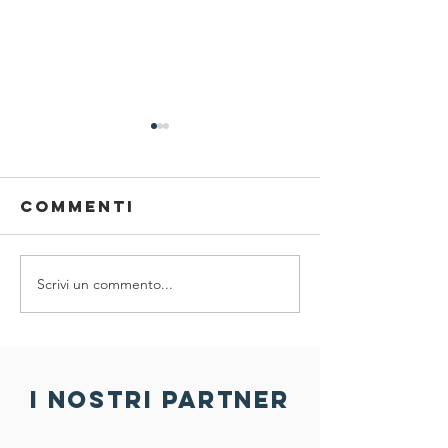
Commenti
Scrivi un commento...
SPORT ,
Prenota
SALUTE E
nuova di
SOSTENIBILITÀ
30 FIAB
A PORDENONE
Pordeno
ufficial
i nostri partner