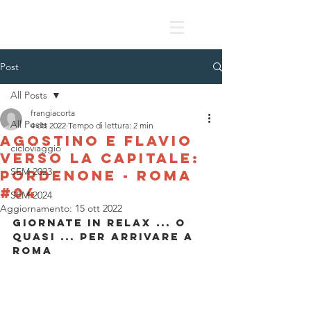
Post
All Posts
frangiacorta
All Posts
4 ott 2022
Tempo di lettura: 2 min
Agostino e flavio
cicloviaggio
verso la capitale:
SEM 2023
Pordenone - Roma
#04
SEM 2024
Aggiornamento:
15 ott 2022
Giornate in relax ... o 
quasi ... per arrivare a 
Roma