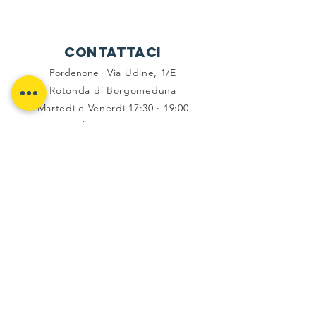
Contattaci
Pordenone ·
Via Udine, 1/E
Rotonda di Borgomeduna
Martedì e Venerdì 17:30 · 19:00
Tel -
333 6794336
social
Facebook
Instagram
Flickr
Youtube
Komoot
trasparenza
Privacy e cookies
Dettaglio contributi 2021