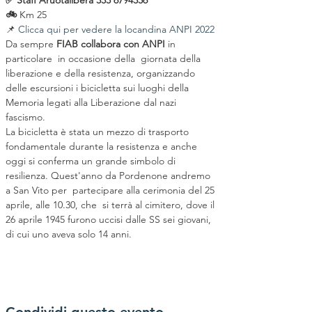
✅ Staff Aruotalibera 333 6794336
🚲 
Km 25
📌 
Clicca qui per vedere la locandina ANPI 2022
Da sempre 
FIAB collabora con ANPI 
in 
particolare  in occasione della  giornata della 
liberazione e della resistenza, organizzando 
delle escursioni i bicicletta sui luoghi della 
Memoria legati alla Liberazione dal nazi 
fascismo.
La bicicletta è stata un mezzo di trasporto 
fondamentale durante la resistenza e anche 
oggi si conferma un grande simbolo di 
resilienza. Quest'anno da Pordenone andremo 
a San Vito per  partecipare alla cerimonia del 25 
aprile, alle 10.30, che  si terrà al cimitero, dove il 
26 aprile 1945 furono uccisi dalle SS sei giovani, 
di cui uno aveva solo 14 anni.