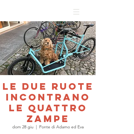
Le due ruote
incontrano
le quattro
zampe
dom 28 giu
  |  
Ponte di Adamo ed Eva