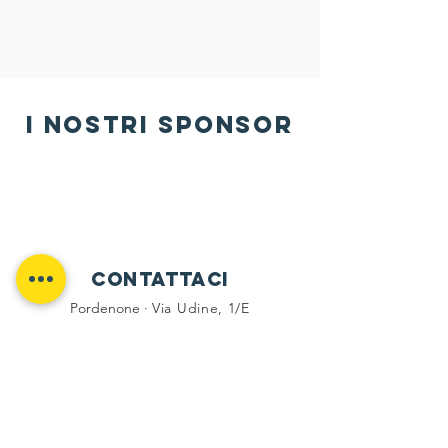
i nostri sponsor
Contattaci
Pordenone ·
Via Udine, 1/E
Rotonda di Borgomeduna
Martedì e Venerdì 17:30 · 19:00
Tel -
333 6794336
social