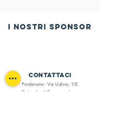
i nostri sponsor
Contattaci
Pordenone ·
Via Udine, 1/E
Rotonda di Borgomeduna
Martedì e Venerdì 17:30 · 19:00
Tel -
333 6794336
social
Facebook
Instagram