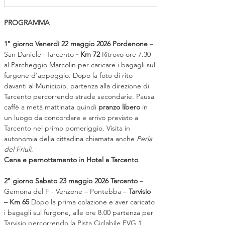
PROGRAMMA
1° giorno Venerdì 22 maggio 2026 Pordenone 
– 
San Daniele– Tarcento 
- Km 72 
Ritrovo ore 7.30 
al Parcheggio Marcolin per caricare i bagagli sul 
furgone d’appoggio. Dopo la foto di rito 
davanti al Municipio, partenza alla direzione di 
Tarcento percorrendo strade secondarie. Pausa 
caffè a metà mattinata quindi 
pranzo libero 
in 
un luogo da concordare e arrivo previsto a 
Tarcento nel primo pomeriggio. Visita in 
autonomia della cittadina chiamata anche 
Perla 
del Friuli
.
Cena e pernottamento in Hotel a Tarcento
2° giorno Sabato 23 maggio 2026 Tarcento 
– 
Gemona del F - Venzone – Pontebba – 
Tarvisio 
– Km 65 
Dopo la prima colazione e aver caricato 
i bagagli sul furgone, alle ore 8.00 partenza per 
Tarvisio percorrendo la Pista Ciclabile FVG 1 