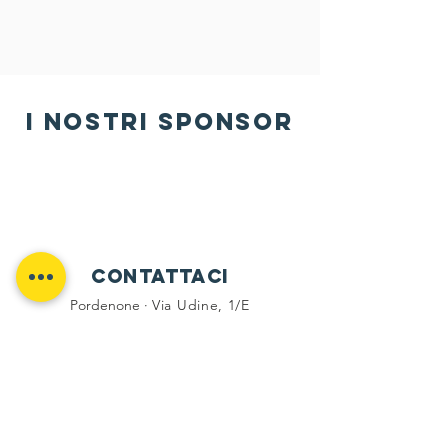
i nostri sponsor
Contattaci
Pordenone ·
Via Udine, 1/E
Rotonda di Borgomeduna
Martedì e Venerdì 17:30 · 19:00
Tel -
333 6794336
social