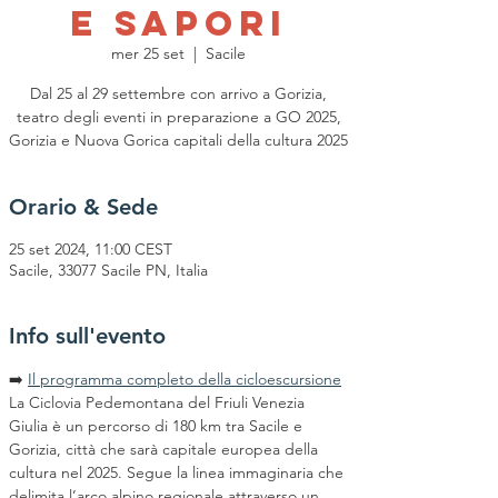
e Sapori
mer 25 set
  |  
Sacile
Dal 25 al 29 settembre con arrivo a Gorizia,
teatro degli eventi in preparazione a GO 2025,
Gorizia e Nuova Gorica capitali della cultura 2025
Orario & Sede
25 set 2024, 11:00 CEST
Sacile, 33077 Sacile PN, Italia
Info sull'evento
➡️ 
Il programma completo della cicloescursione
La Ciclovia Pedemontana del Friuli Venezia 
Giulia è un percorso di 180 km tra Sacile e 
Gorizia, città che sarà capitale europea della 
cultura nel 2025. Segue la linea immaginaria che 
delimita l’arco alpino regionale attraverso un 