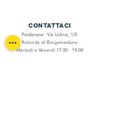
Contattaci
Pordenone ·
Via Udine, 1/E
Rotonda di Borgomeduna
Martedì e Venerdì 17:30 · 19:00
Tel -
333 6794336
social
Facebook
Instagram
Flickr
Youtube
Komoot
trasparenza
Privacy e cookies
Dettaglio contributi 2021