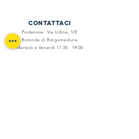
Contattaci
Pordenone ·
Via Udine, 1/E
Rotonda di Borgomeduna
Martedì e Venerdì 17:30 · 19:00
Tel -
333 6794336
social
Facebook
Instagram
Flickr
Youtube
Komoot
trasparenza
Privacy e cookies
Dettaglio contributi 2021