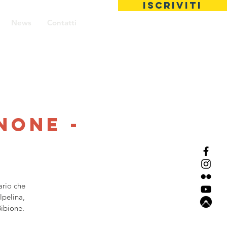
ISCRIVITI
News
Contatti
none -
ario che
lpelina,
Bibione.