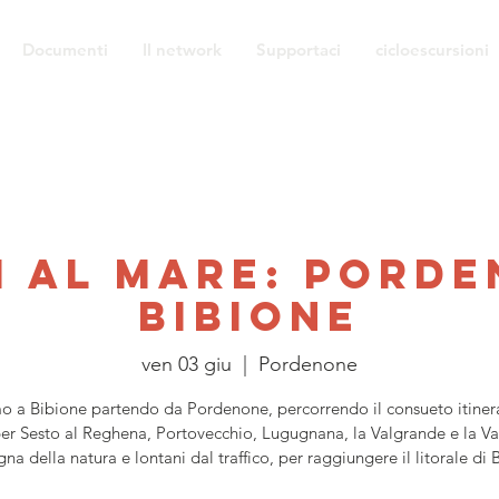
Documenti
Il network
Supportaci
cicloescursioni
ci al mare: Porde
Bibione
ven 03 giu
  |  
Pordenone
 a Bibione partendo da Pordenone, percorrendo il consueto itiner
er Sesto al Reghena, Portovecchio, Lugugnana, la Valgrande e la Va
egna della natura e lontani dal traffico, per raggiungere il litorale di 