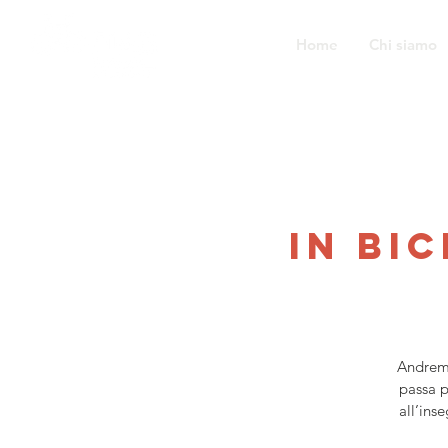
Home
Chi siamo
In bi
Andremo
passa p
all’ins